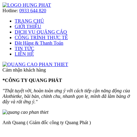
Hotline:
0933 644 820
TRANG CHỦ
GIỚI THIỆU
DỊCH VỤ QUẢNG CÁO
CÔNG TRÌNH THỰC TẾ
Đặt Hàng & Thanh Toán
TIN TỨC
LIÊN HỆ
Cảm nhận khách hàng
*CÔNG TY QUANG PHÁT
"Thật tuyệt vời, hoàn toàn ưng ý với cách tiếp cận năng động của
Alothietke, bài bản, chỉnh chu, nhanh gọn lẹ, mình đã làm bảng ở
đây và rất ứng ý."
Anh Quang ( Giám đốc công ty Quang Phát )