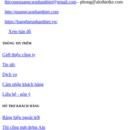
thicongquangcaophanthiet@gmail.com
- phong@alothietke.com
http://quangcaophanthiet.com
https://banghieuphanthiet.vn/
Xem bản đồ
THÔNG TIN THÊM
Giới thiệu công ty
Tin tức
Dịch vụ
Cảm nhận khách hàng
Liên hệ - góp ý
HỔ TRỢ KHÁCH HÀNG
Bảng hiệu ngoài trời
Thi công mặt dựng Alu