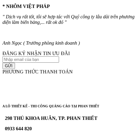
* NHÔM VIỆT PHÁP
" Dịch vụ rất tốt, tôi sẽ hợp tác với Quý công ty lâu dài trên phương
diện làm biển bảng,... rất ok đó "
Anh Ngọc ( Trưởng phòng kinh doanh )
ĐĂNG KÝ NHẬN TIN ƯU ĐÃI
GỬI
PHƯƠNG THỨC THANH TOÁN
A LÔ THIẾT KẾ - THI CÔNG QUẢNG CÁO TẠI PHAN THIẾT
298 THỦ KHOA HUÂN, TP. PHAN THIẾT
0933 644 820