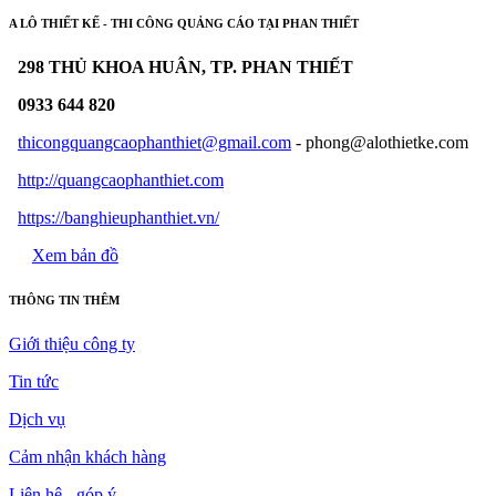
A LÔ THIẾT KẾ - THI CÔNG QUẢNG CÁO TẠI PHAN THIẾT
298 THỦ KHOA HUÂN, TP. PHAN THIẾT
0933 644 820
thicongquangcaophanthiet@gmail.com
- phong@alothietke.com
http://quangcaophanthiet.com
https://banghieuphanthiet.vn/
Xem bản đồ
THÔNG TIN THÊM
Giới thiệu công ty
Tin tức
Dịch vụ
Cảm nhận khách hàng
Liên hệ - góp ý