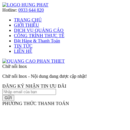
Hotline:
0933 644 820
TRANG CHỦ
GIỚI THIỆU
DỊCH VỤ QUẢNG CÁO
CÔNG TRÌNH THỰC TẾ
Đặt Hàng & Thanh Toán
TIN TỨC
LIÊN HỆ
Chữ nổi Inox
Chữ nổi Inox - Nội dung đang được cập nhật!
ĐĂNG KÝ NHẬN TIN ƯU ĐÃI
GỬI
PHƯƠNG THỨC THANH TOÁN