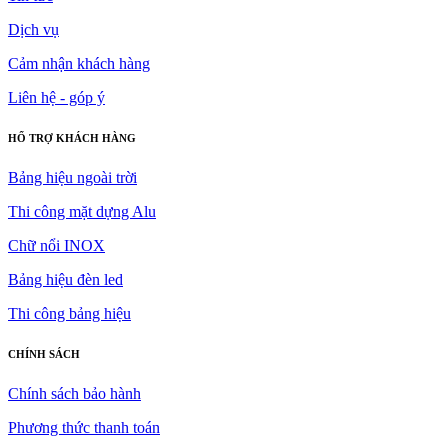
Dịch vụ
Cảm nhận khách hàng
Liên hệ - góp ý
HỔ TRỢ KHÁCH HÀNG
Bảng hiệu ngoài trời
Thi công mặt dựng Alu
Chữ nổi INOX
Bảng hiệu đèn led
Thi công bảng hiệu
CHÍNH SÁCH
Chính sách bảo hành
Phương thức thanh toán