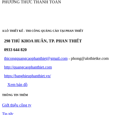
PHƯƠNG THỨC THANH TOÁN
A LÔ THIẾT KẾ - THI CÔNG QUẢNG CÁO TẠI PHAN THIẾT
298 THỦ KHOA HUÂN, TP. PHAN THIẾT
0933 644 820
thicongquangcaophanthiet@gmail.com
- phong@alothietke.com
http://quangcaophanthiet.com
https://banghieuphanthiet.vn/
Xem bản đồ
THÔNG TIN THÊM
Giới thiệu công ty
Tin tức