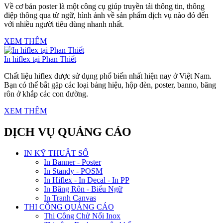
Về cơ bản poster là một công cụ giúp truyền tải thông tin, thông
điệp thông qua từ ngữ, hình ảnh về sản phẩm dịch vụ nào đó đến
với nhiều người tiêu dùng nhanh nhất.
XEM THÊM
In hiflex tại Phan Thiết
Chất liệu hiflex được sử dụng phổ biến nhất hiện nay ở Việt Nam.
Bạn có thể bắt gặp các loại bảng hiệu, hộp đèn, poster, banno, băng
rôn ở khắp các con đường.
XEM THÊM
DỊCH VỤ QUẢNG CÁO
IN KỸ THUẬT SỐ
In Banner - Poster
In Standy - POSM
In Hiflex - In Decal - In PP
In Băng Rôn - Biểu Ngữ
In Tranh Canvas
THI CÔNG QUẢNG CÁO
Thi Công Chử Nổi Inox