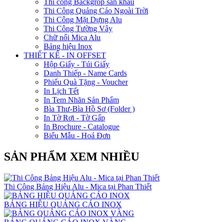
Thi công Backgrop sân khấu
Thi Công Quảng Cáo Ngoài Trời
Thi Công Mặt Dựng Alu
Thi Công Tường Vây
Chữ nổi Mica Alu
Bảng hiệu Inox
THIẾT KẾ - IN OFFSET
Hộp Giấy - Túi Giấy
Danh Thiếp - Name Cards
Phiếu Quà Tặng - Voucher
In Lịch Tết
In Tem Nhãn Sản Phẩm
Bìa Thư-Bìa Hồ Sơ (Folder )
In Tờ Rơi - Tờ Gấp
In Brochure - Catalogue
Biểu Mẫu - Hoá Đơn
SẢN PHẨM XEM NHIỀU
Thi Công Bảng Hiệu Alu - Mica tại Phan Thiết
BẢNG HIỆU QUẢNG CÁO INOX