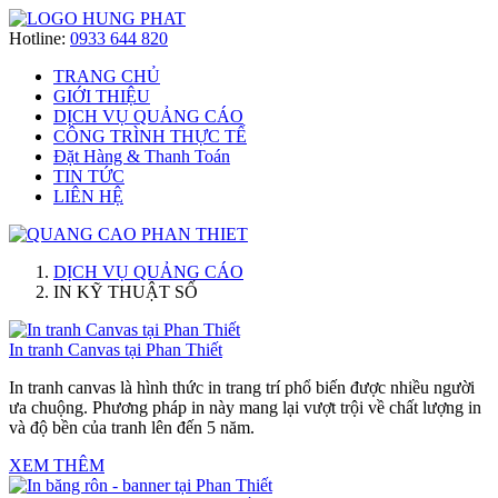
Hotline:
0933 644 820
TRANG CHỦ
GIỚI THIỆU
DỊCH VỤ QUẢNG CÁO
CÔNG TRÌNH THỰC TẾ
Đặt Hàng & Thanh Toán
TIN TỨC
LIÊN HỆ
DỊCH VỤ QUẢNG CÁO
IN KỸ THUẬT SỐ
In tranh Canvas tại Phan Thiết
In tranh canvas là hình thức in trang trí phổ biến được nhiều người
ưa chuộng. Phương pháp in này mang lại vượt trội về chất lượng in
và độ bền của tranh lên đến 5 năm.
XEM THÊM