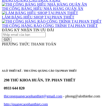
BẢNG QUẢNG CÁO INOX VÀNG
THI CÔNG BẢNG HIỆU NHÀ HÀNG QUÁN ĂN
LÀM BẢNG HIỆU SHOP TẠI PHAN THIẾT
THI CÔNG HÀNG RÀO CÔNG TRÌNH TẠI PHAN THIẾT
ĐĂNG KÝ NHẬN TIN ƯU ĐÃI
GỬI
PHƯƠNG THỨC THANH TOÁN
A LÔ THIẾT KẾ - THI CÔNG QUẢNG CÁO TẠI PHAN THIẾT
298 THỦ KHOA HUÂN, TP. PHAN THIẾT
0933 644 820
thicongquangcaophanthiet@gmail.com
- phong@alothietke.com
http://quangcaophanthiet.com